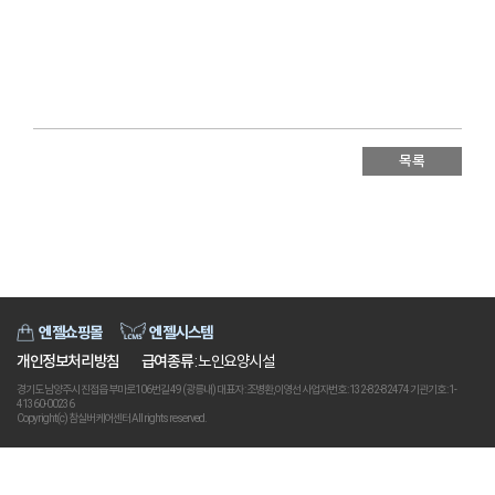
목록
엔젤쇼핑몰
엔젤시스템
개인정보처리방침
급여종류
: 노인요양시설
경기도 남양주시 진접읍 부마로106번길 49 (광릉내) 대표자 : 조병환,이영선 사업자번호 : 132-82-82474 기관기호 : 1-
41360-00236
Copyright(c) 참실버케어센터 All rights reserved.