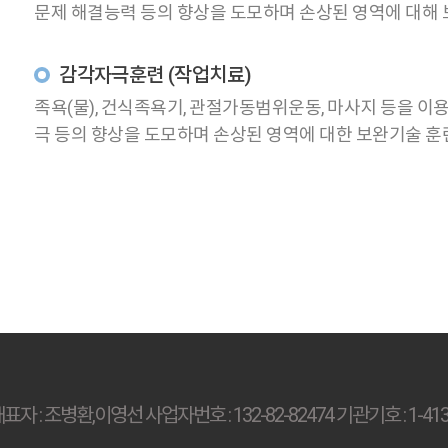
문제 해결능력 등의 향상을 도모하며 손상된 영역에 대해
감각자극훈련 (작업치료)
족욕(물), 건식족욕기, 관절가동범위운동, 마사지 등을 
극 등의 향상을 도모하며 손상된 영역에 대한 보완기술 훈
 조병환,이영선 사업자번호 : 132-82-82474 기관기호 : 1-4136