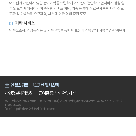
어르신 개개인에게 맞는 급여계획을 수립하여 어르신이 편안하고 안락하게 생활 할
수 있도록 체계적이고 지속적인 서비스 지원, 가족을 통해 어르신 케어에 대한 정보
교환 및 가족들의 요구파악, 시설에 대한 이해 증진 도모
기타 서비스
만족도조사, 가정통신문 및 가족교육을 통한 어르신과 가족 간의 지속적인 관계유지
엔젤쇼핑몰
엔젤시스템
개인정보처리방침
급여종류
: 노인요양시설
경기도 남양주시 진접읍 부마로106번길 49 (광릉내) 대표자 : 조병환,이영선 사업자번호 : 132-82-82474 기관기호 : 1-
41360-00236
Copyright(c) 참실버케어센터 All rights reserved.